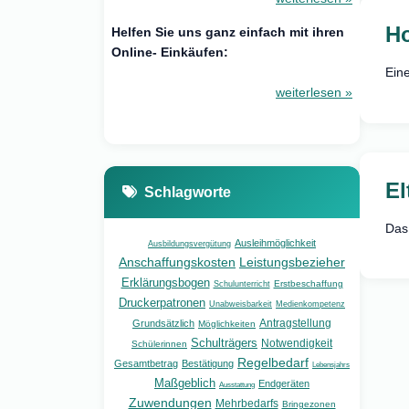
Ho
Helfen Sie uns ganz einfach mit ihren
Online- Einkäufen:
Ein
weiterlesen »
El
Schlagworte
Das
Ausleihmöglichkeit
Ausbildungsvergütung
Anschaffungskosten
Leistungsbezieher
Erklärungsbogen
Erstbeschaffung
Schulunterricht
Druckerpatronen
Unabweisbarkeit
Medienkompetenz
Antragstellung
Grundsätzlich
Möglichkeiten
Schulträgers
Notwendigkeit
Schülerinnen
Regelbedarf
Gesamtbetrag
Bestätigung
Lebensjahrs
Maßgeblich
Endgeräten
Ausstattung
Zuwendungen
Mehrbedarfs
Bringezonen